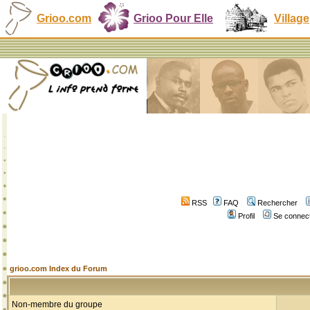
Grioo.com
Grioo Pour Elle
Village
RSS
FAQ
Rechercher
Profil
Se connect
grioo.com Index du Forum
Non-membre du groupe