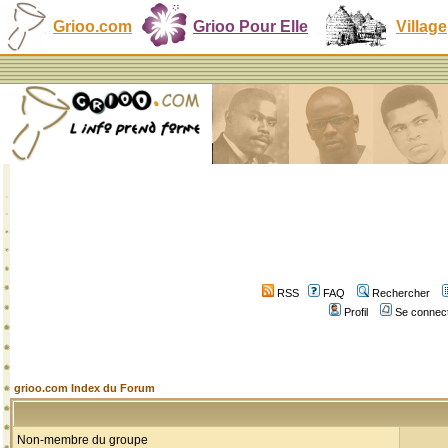
Grioo.com
Grioo Pour Elle
Village
RSS
FAQ
Rechercher
Profil
Se connect
grioo.com Index du Forum
Non-membre du groupe