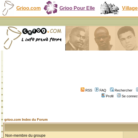
Grioo.com
Grioo Pour Elle
Village
RSS
FAQ
Rechercher
Profil
Se connect
grioo.com Index du Forum
Non-membre du groupe