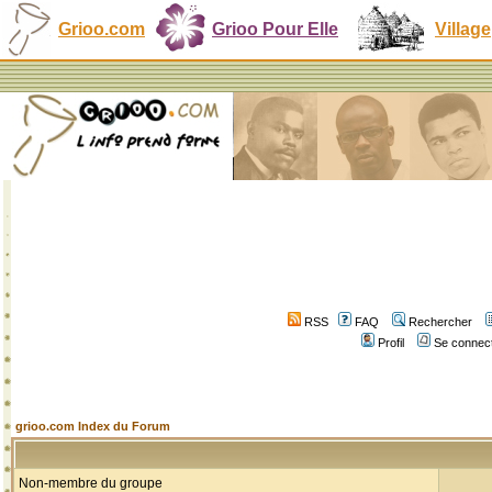
Grioo.com
Grioo Pour Elle
Village
RSS
FAQ
Rechercher
Profil
Se connect
grioo.com Index du Forum
Non-membre du groupe