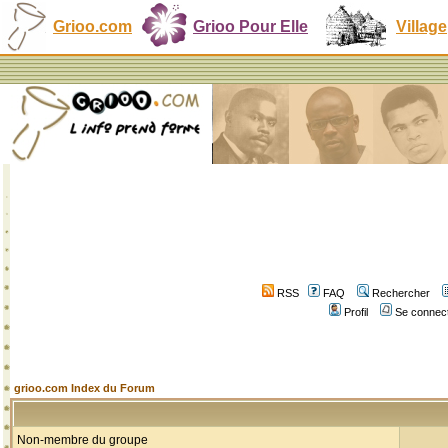
Grioo.com
Grioo Pour Elle
Village
RSS
FAQ
Rechercher
Profil
Se connect
grioo.com Index du Forum
Non-membre du groupe