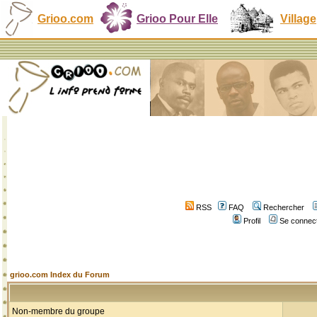
Grioo.com
Grioo Pour Elle
Village
RSS
FAQ
Rechercher
Profil
Se connect
grioo.com Index du Forum
Non-membre du groupe