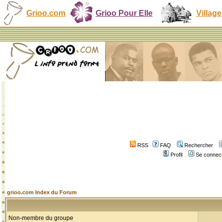
Grioo.com
Grioo Pour Elle
Village
RSS
FAQ
Rechercher
Profil
Se connect
grioo.com Index du Forum
Non-membre du groupe