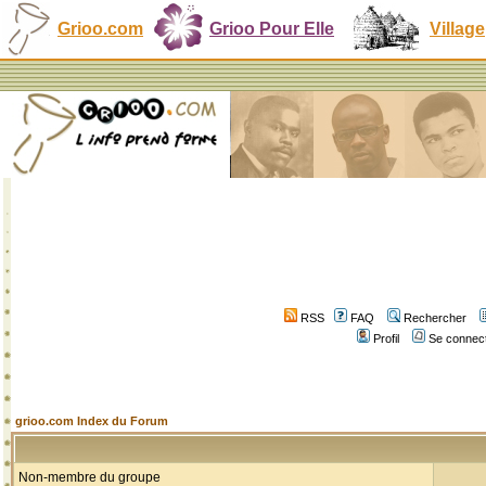
Grioo.com
Grioo Pour Elle
Village
RSS
FAQ
Rechercher
Profil
Se connect
grioo.com Index du Forum
Non-membre du groupe