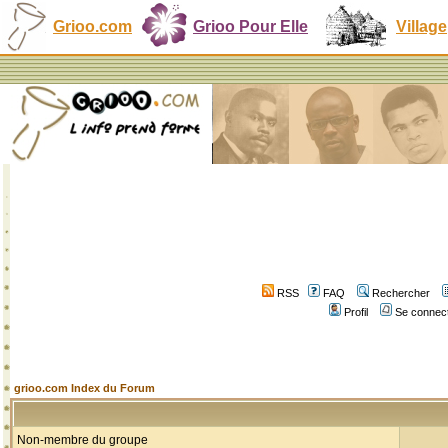
Grioo.com
Grioo Pour Elle
Village
RSS
FAQ
Rechercher
Profil
Se connect
grioo.com Index du Forum
Non-membre du groupe