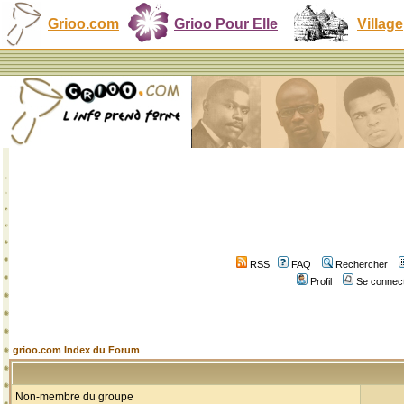
Grioo.com
Grioo Pour Elle
Village
RSS
FAQ
Rechercher
Profil
Se connect
grioo.com Index du Forum
Non-membre du groupe