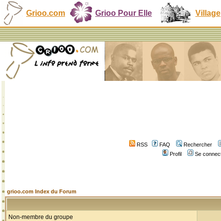
Grioo.com
Grioo Pour Elle
Village
RSS
FAQ
Rechercher
Profil
Se connect
grioo.com Index du Forum
Non-membre du groupe