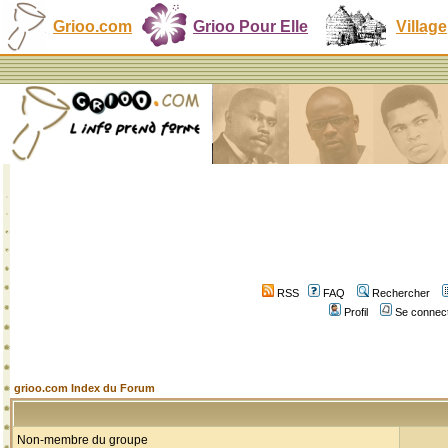
Grioo.com
Grioo Pour Elle
Village
RSS
FAQ
Rechercher
Profil
Se connect
grioo.com Index du Forum
Non-membre du groupe