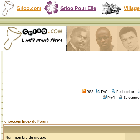
Grioo.com
Grioo Pour Elle
Village
RSS
FAQ
Rechercher
Profil
Se connect
grioo.com Index du Forum
Non-membre du groupe