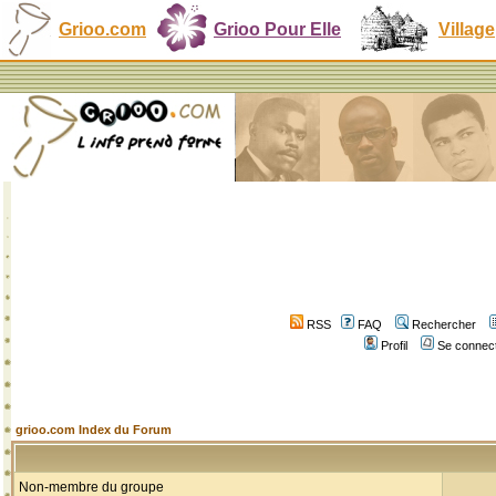
Grioo.com
Grioo Pour Elle
Village
RSS
FAQ
Rechercher
Profil
Se connect
grioo.com Index du Forum
Non-membre du groupe