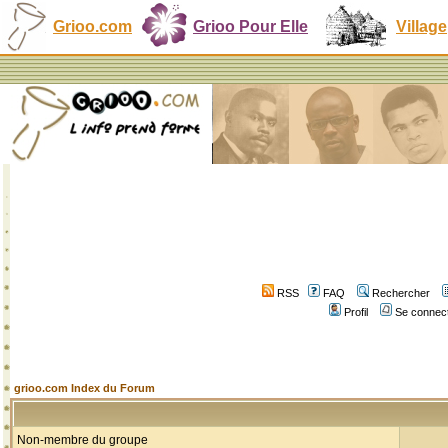
Grioo.com
Grioo Pour Elle
Village
RSS
FAQ
Rechercher
Profil
Se connect
grioo.com Index du Forum
Non-membre du groupe