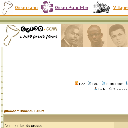
Grioo.com
Grioo Pour Elle
Village
RSS
FAQ
Rechercher
Profil
Se connect
grioo.com Index du Forum
Non-membre du groupe