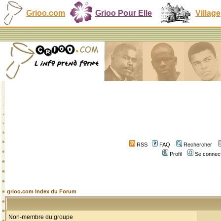
Grioo.com
Grioo Pour Elle
Village
RSS
FAQ
Rechercher
Profil
Se connect
grioo.com Index du Forum
Non-membre du groupe