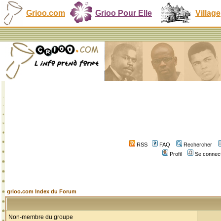
Grioo.com
Grioo Pour Elle
Village
RSS
FAQ
Rechercher
Profil
Se connect
grioo.com Index du Forum
Non-membre du groupe