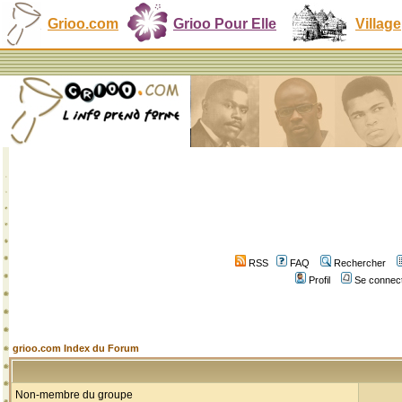
Grioo.com
Grioo Pour Elle
Village
RSS
FAQ
Rechercher
Profil
Se connect
grioo.com Index du Forum
Non-membre du groupe