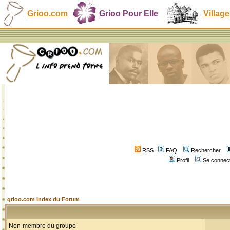
Grioo.com
Grioo Pour Elle
Village
RSS
FAQ
Rechercher
Profil
Se connect
grioo.com Index du Forum
Non-membre du groupe