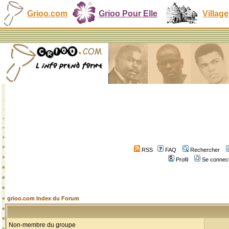
Grioo.com
Grioo Pour Elle
Village
RSS
FAQ
Rechercher
Profil
Se connect
grioo.com Index du Forum
Non-membre du groupe