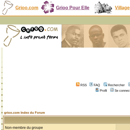
Grioo.com
Grioo Pour Elle
Village
RSS
FAQ
Rechercher
Profil
Se connect
grioo.com Index du Forum
Non-membre du groupe