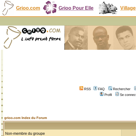
Grioo.com
Grioo Pour Elle
Village
RSS
FAQ
Rechercher
Profil
Se connect
grioo.com Index du Forum
Non-membre du groupe