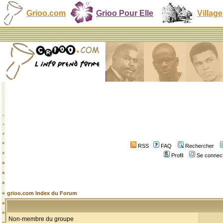
Grioo.com
Grioo Pour Elle
Village
RSS
FAQ
Rechercher
Profil
Se connect
grioo.com Index du Forum
Non-membre du groupe