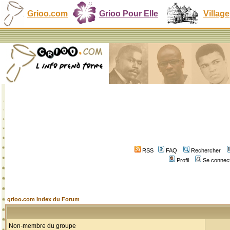
Grioo.com
Grioo Pour Elle
Village
RSS
FAQ
Rechercher
Profil
Se connect
grioo.com Index du Forum
Non-membre du groupe