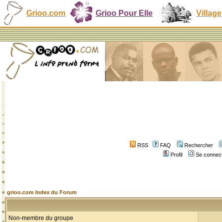
Grioo.com
Grioo Pour Elle
Village
RSS
FAQ
Rechercher
Profil
Se connect
grioo.com Index du Forum
Non-membre du groupe