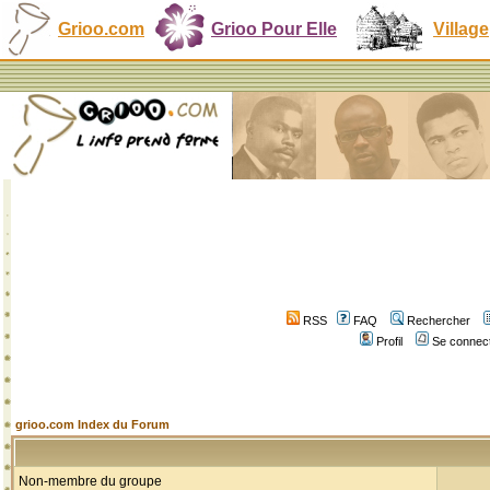
Grioo.com
Grioo Pour Elle
Village
RSS
FAQ
Rechercher
Profil
Se connect
grioo.com Index du Forum
Non-membre du groupe