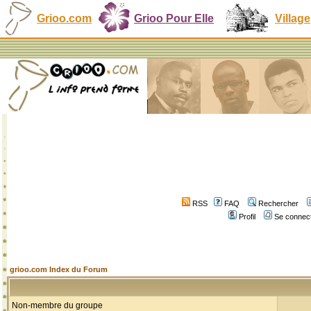
Grioo.com
Grioo Pour Elle
Village
RSS
FAQ
Rechercher
Profil
Se connect
grioo.com Index du Forum
Non-membre du groupe