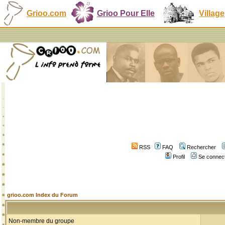
Grioo.com
Grioo Pour Elle
Village
RSS
FAQ
Rechercher
Profil
Se connect
grioo.com Index du Forum
Non-membre du groupe