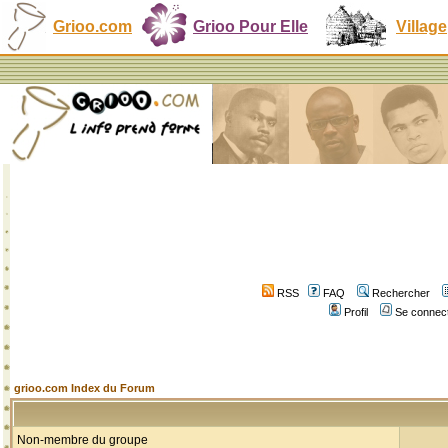
Grioo.com
Grioo Pour Elle
Village
RSS
FAQ
Rechercher
Profil
Se connect
grioo.com Index du Forum
Non-membre du groupe