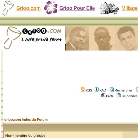
Grioo.com
Grioo Pour Elle
Village
RSS
FAQ
Rechercher
Profil
Se connect
grioo.com Index du Forum
Non-membre du groupe