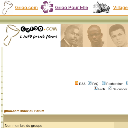
Grioo.com
Grioo Pour Elle
Village
RSS
FAQ
Rechercher
Profil
Se connect
grioo.com Index du Forum
Non-membre du groupe