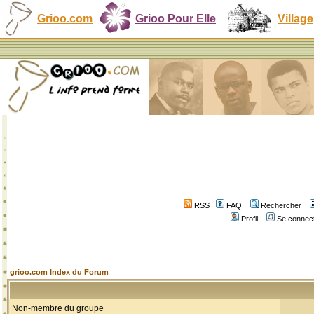
Grioo.com
Grioo Pour Elle
Village
RSS
FAQ
Rechercher
Profil
Se connect
grioo.com Index du Forum
Non-membre du groupe