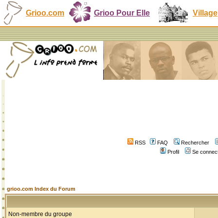
Grioo.com
Grioo Pour Elle
Village
RSS
FAQ
Rechercher
Profil
Se connect
grioo.com Index du Forum
Non-membre du groupe