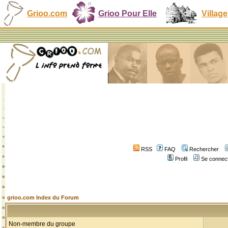
Grioo.com
Grioo Pour Elle
Village
RSS
FAQ
Rechercher
Profil
Se connect
grioo.com Index du Forum
Non-membre du groupe