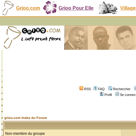
Grioo.com
Grioo Pour Elle
Village
RSS
FAQ
Rechercher
Profil
Se connect
grioo.com Index du Forum
Non-membre du groupe