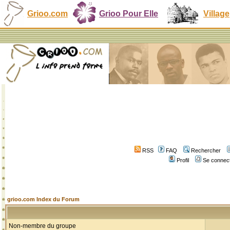
Grioo.com
Grioo Pour Elle
Village
RSS
FAQ
Rechercher
Profil
Se connect
grioo.com Index du Forum
Non-membre du groupe