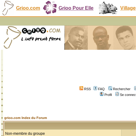
Grioo.com
Grioo Pour Elle
Village
RSS
FAQ
Rechercher
Profil
Se connect
grioo.com Index du Forum
Non-membre du groupe