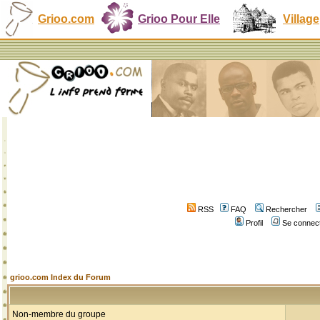
Grioo.com
Grioo Pour Elle
Village
RSS
FAQ
Rechercher
Profil
Se connect
grioo.com Index du Forum
Non-membre du groupe