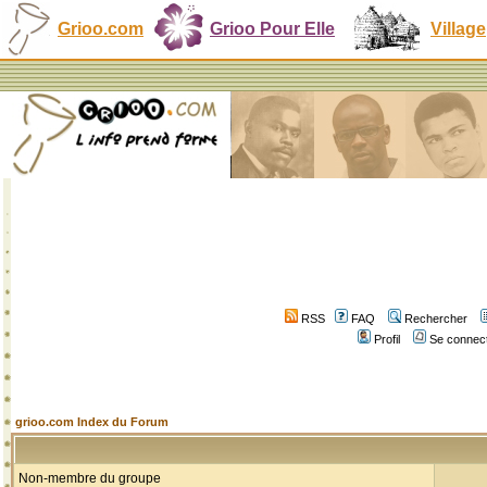
Grioo.com
Grioo Pour Elle
Village
RSS
FAQ
Rechercher
Profil
Se connect
grioo.com Index du Forum
Non-membre du groupe