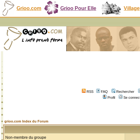
Grioo.com
Grioo Pour Elle
Village
RSS
FAQ
Rechercher
Profil
Se connect
grioo.com Index du Forum
Non-membre du groupe