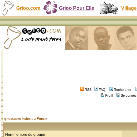
Grioo.com
Grioo Pour Elle
Village
RSS
FAQ
Rechercher
Profil
Se connect
grioo.com Index du Forum
Non-membre du groupe