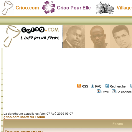
Grioo.com
Grioo Pour Elle
Village
RSS
FAQ
Rechercher
Profil
Se connect
La date/heure actuelle est Ven 07 Aoû 2026 05:07
grioo.com Index du Forum
Forum