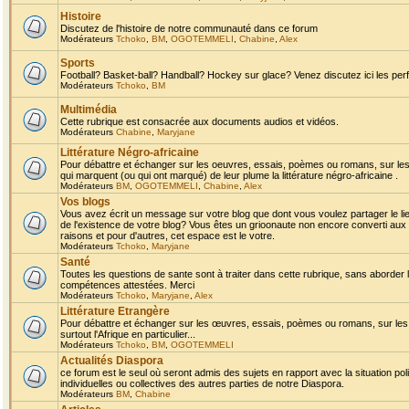
Histoire
Discutez de l'histoire de notre communauté dans ce forum
Modérateurs
Tchoko
,
BM
,
OGOTEMMELI
,
Chabine
,
Alex
Sports
Football? Basket-ball? Handball? Hockey sur glace? Venez discutez ici les perf
Modérateurs
Tchoko
,
BM
Multimédia
Cette rubrique est consacrée aux documents audios et vidéos.
Modérateurs
Chabine
,
Maryjane
Littérature Négro-africaine
Pour débattre et échanger sur les oeuvres, essais, poèmes ou romans, sur les
qui marquent (ou qui ont marqué) de leur plume la littérature négro-africaine .
Modérateurs
BM
,
OGOTEMMELI
,
Chabine
,
Alex
Vos blogs
Vous avez écrit un message sur votre blog que dont vous voulez partager le li
de l'existence de votre blog? Vous êtes un grioonaute non encore converti aux 
raisons et pour d'autres, cet espace est le votre.
Modérateurs
Tchoko
,
Maryjane
Santé
Toutes les questions de sante sont à traiter dans cette rubrique, sans aborder le
compétences attestées. Merci
Modérateurs
Tchoko
,
Maryjane
,
Alex
Littérature Etrangère
Pour débattre et échanger sur les œuvres, essais, poèmes ou romans, sur les
surtout l'Afrique en particulier...
Modérateurs
Tchoko
,
BM
,
OGOTEMMELI
Actualités Diaspora
ce forum est le seul où seront admis des sujets en rapport avec la situation pol
individuelles ou collectives des autres parties de notre Diaspora.
Modérateurs
BM
,
Chabine