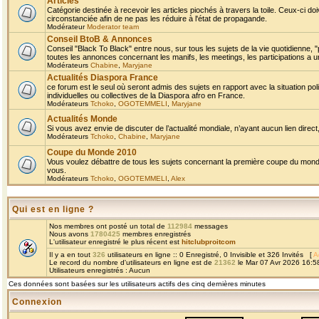
Articles
Catégorie destinée à recevoir les articles piochés à travers la toile. Ceux-ci doi
circonstanciée afin de ne pas les réduire à l'état de propagande.
Modérateur
Moderator team
Conseil BtoB & Annonces
Conseil "Black To Black" entre nous, sur tous les sujets de la vie quotidienne, "
toutes les annonces concernant les manifs, les meetings, les participations a un
Modérateurs
Chabine
,
Maryjane
Actualités Diaspora France
ce forum est le seul où seront admis des sujets en rapport avec la situation pol
individuelles ou collectives de la Diaspora afro en France.
Modérateurs
Tchoko
,
OGOTEMMELI
,
Maryjane
Actualités Monde
Si vous avez envie de discuter de l’actualité mondiale, n’ayant aucun lien direct, 
Modérateurs
Tchoko
,
Chabine
,
Maryjane
Coupe du Monde 2010
Vous voulez débattre de tous les sujets concernant la première coupe du monde 
vous.
Modérateurs
Tchoko
,
OGOTEMMELI
,
Alex
Qui est en ligne ?
Nos membres ont posté un total de
112984
messages
Nous avons
1780425
membres enregistrés
L'utilisateur enregistré le plus récent est
hitclubproitcom
Il y a en tout
326
utilisateurs en ligne :: 0 Enregistré, 0 Invisible et 326 Invités [
A
Le record du nombre d'utilisateurs en ligne est de
21362
le Mar 07 Avr 2026 16:5
Utilisateurs enregistrés : Aucun
Ces données sont basées sur les utilisateurs actifs des cinq dernières minutes
Connexion