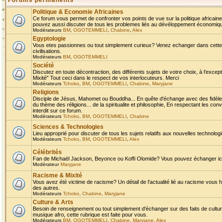
Forums permanents
Politique & Economie Africaines
Ce forum vous permet de confronter vos points de vue sur la politique africaine,
pouvez aussi discuter de tous les problemes liés au dévéloppement économique 
Modérateurs
BM
,
OGOTEMMELI
,
Chabine
,
Alex
Egyptologie
Vous etes passionnes ou tout simplement curieux? Venez echanger dans cette ru
civilisations.
Modérateurs
BM
,
OGOTEMMELI
Société
Discutez en toute décontraction, des différents sujets de votre choix, à l'exce
Mixité" Tout ceci dans le respect de vos interlocuteurs. Merci
Modérateurs
Tchoko
,
BM
,
OGOTEMMELI
,
Chabine
,
Maryjane
Religions
Disciple de Jésus, Mahomet ou Bouddha... En quête d'échange avec des fidèles
du thème des réligions... de la spiritualite et philosophie, En respectant les 
interdit sur ce forum.
Modérateurs
Tchoko
,
BM
,
OGOTEMMELI
,
Chabine
Sciences & Technologies
Lieu approprié pour discuter de tous les sujets relatifs aux nouvelles technolo
Modérateurs
Tchoko
,
BM
,
OGOTEMMELI
,
Alex
Célébrités
Fan de Michaël Jackson, Beyonce ou Koffi Olomide? Vous pouvez échanger ici l
Modérateur
Maryjane
Racisme & Mixité
Vous avez été victime de racisme? Un détail de l'actualité lié au racisme vous 
des autres.
Modérateurs
Tchoko
,
Chabine
,
Maryjane
Culture & Arts
Besoin de renseignement ou tout simplement d'échanger sur des faits de culture,
musique afro, cette rubrique est faite pour vous.
Modérateurs
BM
,
OGOTEMMELI
,
Chabine
,
Maryjane
,
Alex