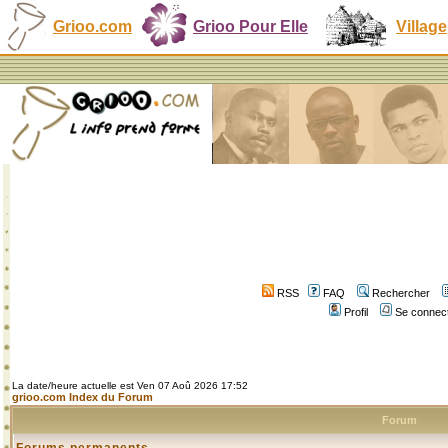
Grioo.com
Grioo Pour Elle
Village
RSS
FAQ
Rechercher
Profil
Se connect
La date/heure actuelle est Ven 07 Aoû 2026 17:52
grioo.com Index du Forum
Forum