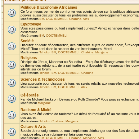
Forums permanents
Politique & Economie Africaines
Ce forum vous permet de confronter vos points de vue sur la politique africaine,
pouvez aussi discuter de tous les problemes liés au dévéloppement économique 
Modérateurs
BM
,
OGOTEMMELI
,
Chabine
,
Alex
Egyptologie
Vous etes passionnes ou tout simplement curieux? Venez echanger dans cette ru
civilisations.
Modérateurs
BM
,
OGOTEMMELI
Société
Discutez en toute décontraction, des différents sujets de votre choix, à l'exce
Mixité" Tout ceci dans le respect de vos interlocuteurs. Merci
Modérateurs
Tchoko
,
BM
,
OGOTEMMELI
,
Chabine
,
Maryjane
Religions
Disciple de Jésus, Mahomet ou Bouddha... En quête d'échange avec des fidèles
du thème des réligions... de la spiritualite et philosophie, En respectant les 
interdit sur ce forum.
Modérateurs
Tchoko
,
BM
,
OGOTEMMELI
,
Chabine
Sciences & Technologies
Lieu approprié pour discuter de tous les sujets relatifs aux nouvelles technolo
Modérateurs
Tchoko
,
BM
,
OGOTEMMELI
,
Alex
Célébrités
Fan de Michaël Jackson, Beyonce ou Koffi Olomide? Vous pouvez échanger ici l
Modérateur
Maryjane
Racisme & Mixité
Vous avez été victime de racisme? Un détail de l'actualité lié au racisme vous 
des autres.
Modérateurs
Tchoko
,
Chabine
,
Maryjane
Culture & Arts
Besoin de renseignement ou tout simplement d'échanger sur des faits de culture,
musique afro, cette rubrique est faite pour vous.
Modérateurs
BM
,
OGOTEMMELI
,
Chabine
,
Maryjane
,
Alex