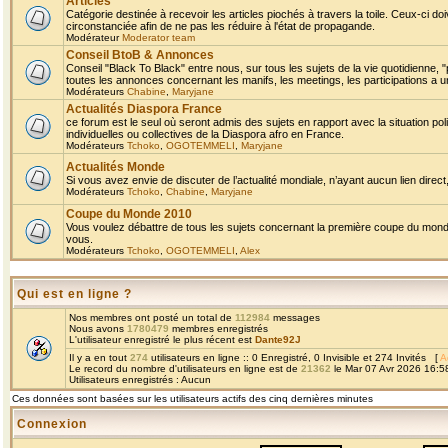
Articles
Catégorie destinée à recevoir les articles piochés à travers la toile. Ceux-ci doi
circonstanciée afin de ne pas les réduire à l'état de propagande.
Modérateur
Moderator team
Conseil BtoB & Annonces
Conseil "Black To Black" entre nous, sur tous les sujets de la vie quotidienne, "
toutes les annonces concernant les manifs, les meetings, les participations a un
Modérateurs
Chabine
,
Maryjane
Actualités Diaspora France
ce forum est le seul où seront admis des sujets en rapport avec la situation pol
individuelles ou collectives de la Diaspora afro en France.
Modérateurs
Tchoko
,
OGOTEMMELI
,
Maryjane
Actualités Monde
Si vous avez envie de discuter de l’actualité mondiale, n’ayant aucun lien direct, 
Modérateurs
Tchoko
,
Chabine
,
Maryjane
Coupe du Monde 2010
Vous voulez débattre de tous les sujets concernant la première coupe du monde 
vous.
Modérateurs
Tchoko
,
OGOTEMMELI
,
Alex
Qui est en ligne ?
Nos membres ont posté un total de
112984
messages
Nous avons
1780479
membres enregistrés
L'utilisateur enregistré le plus récent est
Dante92J
Il y a en tout
274
utilisateurs en ligne :: 0 Enregistré, 0 Invisible et 274 Invités [
A
Le record du nombre d'utilisateurs en ligne est de
21362
le Mar 07 Avr 2026 16:5
Utilisateurs enregistrés : Aucun
Ces données sont basées sur les utilisateurs actifs des cinq dernières minutes
Connexion