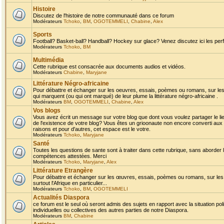
Histoire
Discutez de l'histoire de notre communauté dans ce forum
Modérateurs
Tchoko
,
BM
,
OGOTEMMELI
,
Chabine
,
Alex
Sports
Football? Basket-ball? Handball? Hockey sur glace? Venez discutez ici les perf
Modérateurs
Tchoko
,
BM
Multimédia
Cette rubrique est consacrée aux documents audios et vidéos.
Modérateurs
Chabine
,
Maryjane
Littérature Négro-africaine
Pour débattre et échanger sur les oeuvres, essais, poèmes ou romans, sur les
qui marquent (ou qui ont marqué) de leur plume la littérature négro-africaine .
Modérateurs
BM
,
OGOTEMMELI
,
Chabine
,
Alex
Vos blogs
Vous avez écrit un message sur votre blog que dont vous voulez partager le li
de l'existence de votre blog? Vous êtes un grioonaute non encore converti aux 
raisons et pour d'autres, cet espace est le votre.
Modérateurs
Tchoko
,
Maryjane
Santé
Toutes les questions de sante sont à traiter dans cette rubrique, sans aborder le
compétences attestées. Merci
Modérateurs
Tchoko
,
Maryjane
,
Alex
Littérature Etrangère
Pour débattre et échanger sur les œuvres, essais, poèmes ou romans, sur les
surtout l'Afrique en particulier...
Modérateurs
Tchoko
,
BM
,
OGOTEMMELI
Actualités Diaspora
ce forum est le seul où seront admis des sujets en rapport avec la situation pol
individuelles ou collectives des autres parties de notre Diaspora.
Modérateurs
BM
,
Chabine