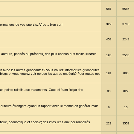
581
5586
329
3788
ormances de vos sportifs. Afros... bien sur!
458
2248
 auteurs, passés ou présents, des plus connus aux moins illustres
190
2530
en avec les autres grioonautes? Vous voulez informer les grioonautes
191
885
blogs et vous voulez voir ce que les autres ont écrit? Pour toutes ces
s points relatifs aux traitements. Ceux ci étant l'objet des
93
822
 auteurs étrangers ayant un rapport avec le monde en général, mais
6
15
itique, economique et sociale; des infos liees aux personnalités
223
3553