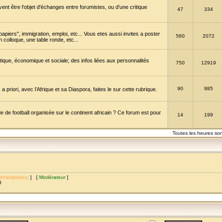
vent être l'objet d'échanges entre forumistes, ou d'une critique
47
334
papiers", immigration, emploi, etc... Vous etes aussi invites a poster
560
2072
 colloque, une table ronde, etc...
itique, économique et sociale; des infos liées aux personnalités
750
12919
90
985
a priori, avec l’Afrique et sa Diaspora, faites le sur cette rubrique.
de football organisée sur le continent africain ? Ce forum est pour
14
199
Toutes les heures so
dministrateur
] [
Modérateur
]
8