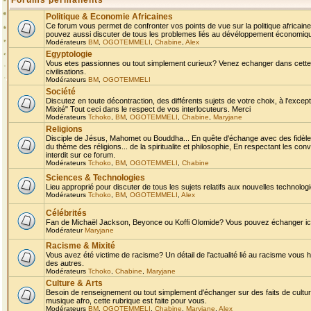
Forums permanents
Politique & Economie Africaines
Ce forum vous permet de confronter vos points de vue sur la politique africaine,
pouvez aussi discuter de tous les problemes liés au dévéloppement économique 
Modérateurs
BM
,
OGOTEMMELI
,
Chabine
,
Alex
Egyptologie
Vous etes passionnes ou tout simplement curieux? Venez echanger dans cette ru
civilisations.
Modérateurs
BM
,
OGOTEMMELI
Société
Discutez en toute décontraction, des différents sujets de votre choix, à l'exce
Mixité" Tout ceci dans le respect de vos interlocuteurs. Merci
Modérateurs
Tchoko
,
BM
,
OGOTEMMELI
,
Chabine
,
Maryjane
Religions
Disciple de Jésus, Mahomet ou Bouddha... En quête d'échange avec des fidèles
du thème des réligions... de la spiritualite et philosophie, En respectant les 
interdit sur ce forum.
Modérateurs
Tchoko
,
BM
,
OGOTEMMELI
,
Chabine
Sciences & Technologies
Lieu approprié pour discuter de tous les sujets relatifs aux nouvelles technolo
Modérateurs
Tchoko
,
BM
,
OGOTEMMELI
,
Alex
Célébrités
Fan de Michaël Jackson, Beyonce ou Koffi Olomide? Vous pouvez échanger ici l
Modérateur
Maryjane
Racisme & Mixité
Vous avez été victime de racisme? Un détail de l'actualité lié au racisme vous 
des autres.
Modérateurs
Tchoko
,
Chabine
,
Maryjane
Culture & Arts
Besoin de renseignement ou tout simplement d'échanger sur des faits de culture,
musique afro, cette rubrique est faite pour vous.
Modérateurs
BM
,
OGOTEMMELI
,
Chabine
,
Maryjane
,
Alex