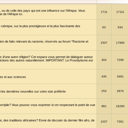
 ou de celle des pays qui ont une influence sur l'Afrique. Vous
1711
17111
de l'Afrique ici.
brique, sur la plus prestigieuse et la plus fascinante des
63
634
ption de faits relevant du racisme, réservés au forum "Racisme et
1507
17990
 d'une autre réligion? Cet espace vous permet de dialoguer autour
304
7299
convictions des autres naturellement. IMPORTANT: Le Prosélytisme est
430
3481
gies et aux sciences
253
2870
es dernières nouvelles sur votre star préférée
horripile? Vous pouvez vous exprimer ici en respectant le point de vue
981
16260
 des traditions africaines? Envie de discuter du dernier film afro, de
1037
7391