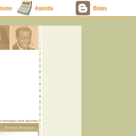
rums
Agenda
Blogs
les messages sans réponses
s
Derniers Messages