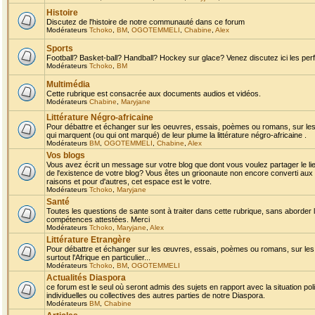
Histoire
Discutez de l'histoire de notre communauté dans ce forum
Modérateurs
Tchoko
,
BM
,
OGOTEMMELI
,
Chabine
,
Alex
Sports
Football? Basket-ball? Handball? Hockey sur glace? Venez discutez ici les perf
Modérateurs
Tchoko
,
BM
Multimédia
Cette rubrique est consacrée aux documents audios et vidéos.
Modérateurs
Chabine
,
Maryjane
Littérature Négro-africaine
Pour débattre et échanger sur les oeuvres, essais, poèmes ou romans, sur les
qui marquent (ou qui ont marqué) de leur plume la littérature négro-africaine .
Modérateurs
BM
,
OGOTEMMELI
,
Chabine
,
Alex
Vos blogs
Vous avez écrit un message sur votre blog que dont vous voulez partager le li
de l'existence de votre blog? Vous êtes un grioonaute non encore converti aux 
raisons et pour d'autres, cet espace est le votre.
Modérateurs
Tchoko
,
Maryjane
Santé
Toutes les questions de sante sont à traiter dans cette rubrique, sans aborder le
compétences attestées. Merci
Modérateurs
Tchoko
,
Maryjane
,
Alex
Littérature Etrangère
Pour débattre et échanger sur les œuvres, essais, poèmes ou romans, sur les
surtout l'Afrique en particulier...
Modérateurs
Tchoko
,
BM
,
OGOTEMMELI
Actualités Diaspora
ce forum est le seul où seront admis des sujets en rapport avec la situation pol
individuelles ou collectives des autres parties de notre Diaspora.
Modérateurs
BM
,
Chabine