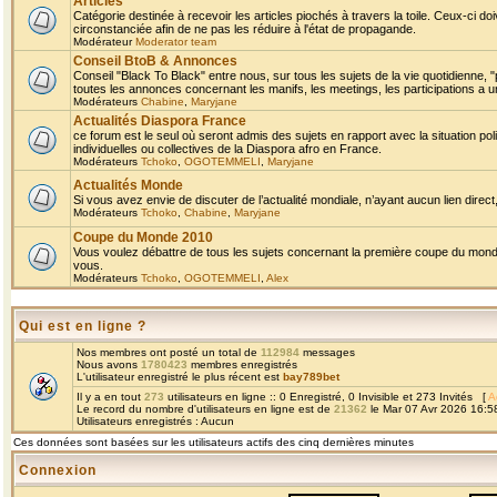
Articles
Catégorie destinée à recevoir les articles piochés à travers la toile. Ceux-ci doi
circonstanciée afin de ne pas les réduire à l'état de propagande.
Modérateur
Moderator team
Conseil BtoB & Annonces
Conseil "Black To Black" entre nous, sur tous les sujets de la vie quotidienne, "
toutes les annonces concernant les manifs, les meetings, les participations a un
Modérateurs
Chabine
,
Maryjane
Actualités Diaspora France
ce forum est le seul où seront admis des sujets en rapport avec la situation pol
individuelles ou collectives de la Diaspora afro en France.
Modérateurs
Tchoko
,
OGOTEMMELI
,
Maryjane
Actualités Monde
Si vous avez envie de discuter de l’actualité mondiale, n’ayant aucun lien direct, 
Modérateurs
Tchoko
,
Chabine
,
Maryjane
Coupe du Monde 2010
Vous voulez débattre de tous les sujets concernant la première coupe du monde 
vous.
Modérateurs
Tchoko
,
OGOTEMMELI
,
Alex
Qui est en ligne ?
Nos membres ont posté un total de
112984
messages
Nous avons
1780423
membres enregistrés
L'utilisateur enregistré le plus récent est
bay789bet
Il y a en tout
273
utilisateurs en ligne :: 0 Enregistré, 0 Invisible et 273 Invités [
A
Le record du nombre d'utilisateurs en ligne est de
21362
le Mar 07 Avr 2026 16:5
Utilisateurs enregistrés : Aucun
Ces données sont basées sur les utilisateurs actifs des cinq dernières minutes
Connexion