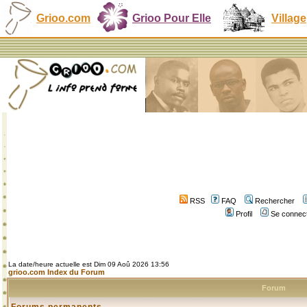
Grioo.com
Grioo Pour Elle
Village
RSS
FAQ
Rechercher
Profil
Se connect
La date/heure actuelle est Dim 09 Aoû 2026 13:56
grioo.com Index du Forum
Forum