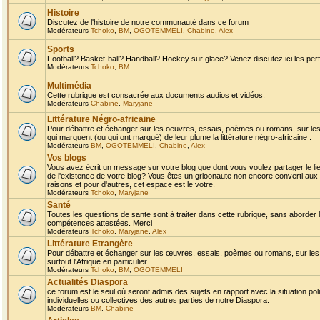
Histoire
Discutez de l'histoire de notre communauté dans ce forum
Modérateurs
Tchoko
,
BM
,
OGOTEMMELI
,
Chabine
,
Alex
Sports
Football? Basket-ball? Handball? Hockey sur glace? Venez discutez ici les perf
Modérateurs
Tchoko
,
BM
Multimédia
Cette rubrique est consacrée aux documents audios et vidéos.
Modérateurs
Chabine
,
Maryjane
Littérature Négro-africaine
Pour débattre et échanger sur les oeuvres, essais, poèmes ou romans, sur les
qui marquent (ou qui ont marqué) de leur plume la littérature négro-africaine .
Modérateurs
BM
,
OGOTEMMELI
,
Chabine
,
Alex
Vos blogs
Vous avez écrit un message sur votre blog que dont vous voulez partager le li
de l'existence de votre blog? Vous êtes un grioonaute non encore converti aux 
raisons et pour d'autres, cet espace est le votre.
Modérateurs
Tchoko
,
Maryjane
Santé
Toutes les questions de sante sont à traiter dans cette rubrique, sans aborder le
compétences attestées. Merci
Modérateurs
Tchoko
,
Maryjane
,
Alex
Littérature Etrangère
Pour débattre et échanger sur les œuvres, essais, poèmes ou romans, sur les
surtout l'Afrique en particulier...
Modérateurs
Tchoko
,
BM
,
OGOTEMMELI
Actualités Diaspora
ce forum est le seul où seront admis des sujets en rapport avec la situation pol
individuelles ou collectives des autres parties de notre Diaspora.
Modérateurs
BM
,
Chabine