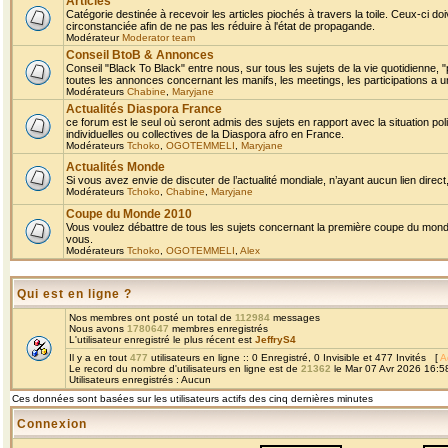
Articles
Catégorie destinée à recevoir les articles piochés à travers la toile. Ceux-ci doi
circonstanciée afin de ne pas les réduire à l'état de propagande.
Modérateur
Moderator team
Conseil BtoB & Annonces
Conseil "Black To Black" entre nous, sur tous les sujets de la vie quotidienne, "
toutes les annonces concernant les manifs, les meetings, les participations a un
Modérateurs
Chabine
,
Maryjane
Actualités Diaspora France
ce forum est le seul où seront admis des sujets en rapport avec la situation pol
individuelles ou collectives de la Diaspora afro en France.
Modérateurs
Tchoko
,
OGOTEMMELI
,
Maryjane
Actualités Monde
Si vous avez envie de discuter de l’actualité mondiale, n’ayant aucun lien direct, 
Modérateurs
Tchoko
,
Chabine
,
Maryjane
Coupe du Monde 2010
Vous voulez débattre de tous les sujets concernant la première coupe du monde 
vous.
Modérateurs
Tchoko
,
OGOTEMMELI
,
Alex
Qui est en ligne ?
Nos membres ont posté un total de
112984
messages
Nous avons
1780647
membres enregistrés
L'utilisateur enregistré le plus récent est
JeffryS4
Il y a en tout
477
utilisateurs en ligne :: 0 Enregistré, 0 Invisible et 477 Invités [
A
Le record du nombre d'utilisateurs en ligne est de
21362
le Mar 07 Avr 2026 16:5
Utilisateurs enregistrés : Aucun
Ces données sont basées sur les utilisateurs actifs des cinq dernières minutes
Connexion