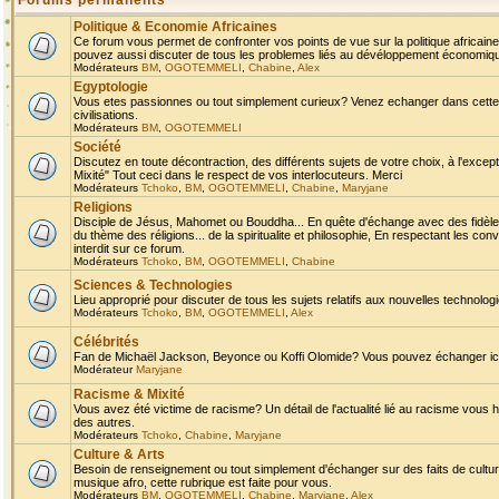
Forums permanents
Politique & Economie Africaines
Ce forum vous permet de confronter vos points de vue sur la politique africaine,
pouvez aussi discuter de tous les problemes liés au dévéloppement économique 
Modérateurs
BM
,
OGOTEMMELI
,
Chabine
,
Alex
Egyptologie
Vous etes passionnes ou tout simplement curieux? Venez echanger dans cette ru
civilisations.
Modérateurs
BM
,
OGOTEMMELI
Société
Discutez en toute décontraction, des différents sujets de votre choix, à l'exce
Mixité" Tout ceci dans le respect de vos interlocuteurs. Merci
Modérateurs
Tchoko
,
BM
,
OGOTEMMELI
,
Chabine
,
Maryjane
Religions
Disciple de Jésus, Mahomet ou Bouddha... En quête d'échange avec des fidèles
du thème des réligions... de la spiritualite et philosophie, En respectant les 
interdit sur ce forum.
Modérateurs
Tchoko
,
BM
,
OGOTEMMELI
,
Chabine
Sciences & Technologies
Lieu approprié pour discuter de tous les sujets relatifs aux nouvelles technolo
Modérateurs
Tchoko
,
BM
,
OGOTEMMELI
,
Alex
Célébrités
Fan de Michaël Jackson, Beyonce ou Koffi Olomide? Vous pouvez échanger ici l
Modérateur
Maryjane
Racisme & Mixité
Vous avez été victime de racisme? Un détail de l'actualité lié au racisme vous 
des autres.
Modérateurs
Tchoko
,
Chabine
,
Maryjane
Culture & Arts
Besoin de renseignement ou tout simplement d'échanger sur des faits de culture,
musique afro, cette rubrique est faite pour vous.
Modérateurs
BM
,
OGOTEMMELI
,
Chabine
,
Maryjane
,
Alex