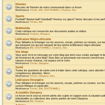
Histoire
Discutez de l'histoire de notre communauté dans ce forum
Modérateurs
Tchoko
,
BM
,
OGOTEMMELI
,
Chabine
,
Alex
Sports
Football? Basket-ball? Handball? Hockey sur glace? Venez discutez ici les perf
Modérateurs
Tchoko
,
BM
Multimédia
Cette rubrique est consacrée aux documents audios et vidéos.
Modérateurs
Chabine
,
Maryjane
Littérature Négro-africaine
Pour débattre et échanger sur les oeuvres, essais, poèmes ou romans, sur les
qui marquent (ou qui ont marqué) de leur plume la littérature négro-africaine .
Modérateurs
BM
,
OGOTEMMELI
,
Chabine
,
Alex
Vos blogs
Vous avez écrit un message sur votre blog que dont vous voulez partager le li
de l'existence de votre blog? Vous êtes un grioonaute non encore converti aux 
raisons et pour d'autres, cet espace est le votre.
Modérateurs
Tchoko
,
Maryjane
Santé
Toutes les questions de sante sont à traiter dans cette rubrique, sans aborder le
compétences attestées. Merci
Modérateurs
Tchoko
,
Maryjane
,
Alex
Littérature Etrangère
Pour débattre et échanger sur les œuvres, essais, poèmes ou romans, sur les
surtout l'Afrique en particulier...
Modérateurs
Tchoko
,
BM
,
OGOTEMMELI
Actualités Diaspora
ce forum est le seul où seront admis des sujets en rapport avec la situation pol
individuelles ou collectives des autres parties de notre Diaspora.
Modérateurs
BM
,
Chabine