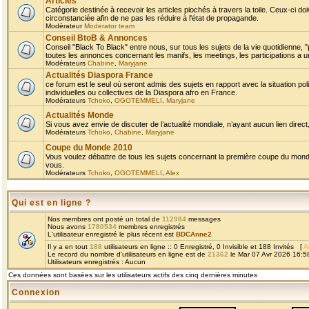
Articles
Catégorie destinée à recevoir les articles piochés à travers la toile. Ceux-ci doi
circonstanciée afin de ne pas les réduire à l'état de propagande.
Modérateur
Moderator team
Conseil BtoB & Annonces
Conseil "Black To Black" entre nous, sur tous les sujets de la vie quotidienne, "
toutes les annonces concernant les manifs, les meetings, les participations a un
Modérateurs
Chabine
,
Maryjane
Actualités Diaspora France
ce forum est le seul où seront admis des sujets en rapport avec la situation pol
individuelles ou collectives de la Diaspora afro en France.
Modérateurs
Tchoko
,
OGOTEMMELI
,
Maryjane
Actualités Monde
Si vous avez envie de discuter de l’actualité mondiale, n’ayant aucun lien direct, 
Modérateurs
Tchoko
,
Chabine
,
Maryjane
Coupe du Monde 2010
Vous voulez débattre de tous les sujets concernant la première coupe du monde 
vous.
Modérateurs
Tchoko
,
OGOTEMMELI
,
Alex
Qui est en ligne ?
Nos membres ont posté un total de
112984
messages
Nous avons
1780534
membres enregistrés
L'utilisateur enregistré le plus récent est
BDCAnne2
Il y a en tout
188
utilisateurs en ligne :: 0 Enregistré, 0 Invisible et 188 Invités [
A
Le record du nombre d'utilisateurs en ligne est de
21362
le Mar 07 Avr 2026 16:5
Utilisateurs enregistrés : Aucun
Ces données sont basées sur les utilisateurs actifs des cinq dernières minutes
Connexion