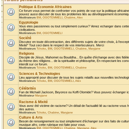
Forums permanents
Politique & Economie Africaines
Ce forum vous permet de confronter vos points de vue sur la politique africaine,
pouvez aussi discuter de tous les problemes liés au dévéloppement économique 
Modérateurs
BM
,
OGOTEMMELI
,
Chabine
,
Alex
Egyptologie
Vous etes passionnes ou tout simplement curieux? Venez echanger dans cette ru
civilisations.
Modérateurs
BM
,
OGOTEMMELI
Société
Discutez en toute décontraction, des différents sujets de votre choix, à l'exce
Mixité" Tout ceci dans le respect de vos interlocuteurs. Merci
Modérateurs
Tchoko
,
BM
,
OGOTEMMELI
,
Chabine
,
Maryjane
Religions
Disciple de Jésus, Mahomet ou Bouddha... En quête d'échange avec des fidèles
du thème des réligions... de la spiritualite et philosophie, En respectant les 
interdit sur ce forum.
Modérateurs
Tchoko
,
BM
,
OGOTEMMELI
,
Chabine
Sciences & Technologies
Lieu approprié pour discuter de tous les sujets relatifs aux nouvelles technolo
Modérateurs
Tchoko
,
BM
,
OGOTEMMELI
,
Alex
Célébrités
Fan de Michaël Jackson, Beyonce ou Koffi Olomide? Vous pouvez échanger ici l
Modérateur
Maryjane
Racisme & Mixité
Vous avez été victime de racisme? Un détail de l'actualité lié au racisme vous 
des autres.
Modérateurs
Tchoko
,
Chabine
,
Maryjane
Culture & Arts
Besoin de renseignement ou tout simplement d'échanger sur des faits de culture,
musique afro, cette rubrique est faite pour vous.
Modérateurs
BM
,
OGOTEMMELI
,
Chabine
,
Maryjane
,
Alex