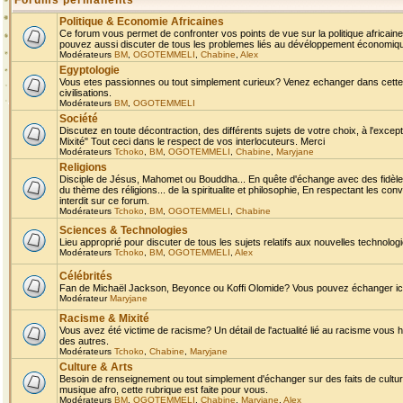
Forums permanents
Politique & Economie Africaines
Ce forum vous permet de confronter vos points de vue sur la politique africaine,
pouvez aussi discuter de tous les problemes liés au dévéloppement économique 
Modérateurs
BM
,
OGOTEMMELI
,
Chabine
,
Alex
Egyptologie
Vous etes passionnes ou tout simplement curieux? Venez echanger dans cette ru
civilisations.
Modérateurs
BM
,
OGOTEMMELI
Société
Discutez en toute décontraction, des différents sujets de votre choix, à l'exce
Mixité" Tout ceci dans le respect de vos interlocuteurs. Merci
Modérateurs
Tchoko
,
BM
,
OGOTEMMELI
,
Chabine
,
Maryjane
Religions
Disciple de Jésus, Mahomet ou Bouddha... En quête d'échange avec des fidèles
du thème des réligions... de la spiritualite et philosophie, En respectant les 
interdit sur ce forum.
Modérateurs
Tchoko
,
BM
,
OGOTEMMELI
,
Chabine
Sciences & Technologies
Lieu approprié pour discuter de tous les sujets relatifs aux nouvelles technolo
Modérateurs
Tchoko
,
BM
,
OGOTEMMELI
,
Alex
Célébrités
Fan de Michaël Jackson, Beyonce ou Koffi Olomide? Vous pouvez échanger ici l
Modérateur
Maryjane
Racisme & Mixité
Vous avez été victime de racisme? Un détail de l'actualité lié au racisme vous 
des autres.
Modérateurs
Tchoko
,
Chabine
,
Maryjane
Culture & Arts
Besoin de renseignement ou tout simplement d'échanger sur des faits de culture,
musique afro, cette rubrique est faite pour vous.
Modérateurs
BM
,
OGOTEMMELI
,
Chabine
,
Maryjane
,
Alex