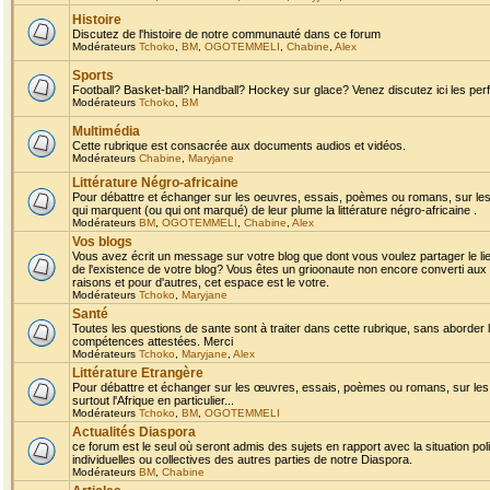
Histoire
Discutez de l'histoire de notre communauté dans ce forum
Modérateurs
Tchoko
,
BM
,
OGOTEMMELI
,
Chabine
,
Alex
Sports
Football? Basket-ball? Handball? Hockey sur glace? Venez discutez ici les perf
Modérateurs
Tchoko
,
BM
Multimédia
Cette rubrique est consacrée aux documents audios et vidéos.
Modérateurs
Chabine
,
Maryjane
Littérature Négro-africaine
Pour débattre et échanger sur les oeuvres, essais, poèmes ou romans, sur les
qui marquent (ou qui ont marqué) de leur plume la littérature négro-africaine .
Modérateurs
BM
,
OGOTEMMELI
,
Chabine
,
Alex
Vos blogs
Vous avez écrit un message sur votre blog que dont vous voulez partager le li
de l'existence de votre blog? Vous êtes un grioonaute non encore converti aux 
raisons et pour d'autres, cet espace est le votre.
Modérateurs
Tchoko
,
Maryjane
Santé
Toutes les questions de sante sont à traiter dans cette rubrique, sans aborder le
compétences attestées. Merci
Modérateurs
Tchoko
,
Maryjane
,
Alex
Littérature Etrangère
Pour débattre et échanger sur les œuvres, essais, poèmes ou romans, sur les
surtout l'Afrique en particulier...
Modérateurs
Tchoko
,
BM
,
OGOTEMMELI
Actualités Diaspora
ce forum est le seul où seront admis des sujets en rapport avec la situation pol
individuelles ou collectives des autres parties de notre Diaspora.
Modérateurs
BM
,
Chabine