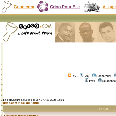
Grioo.com
Grioo Pour Elle
Village
RSS
FAQ
Rechercher
Profil
Se connect
La date/heure actuelle est Ven 07 Aoû 2026 16:01
grioo.com Index du Forum
Forum