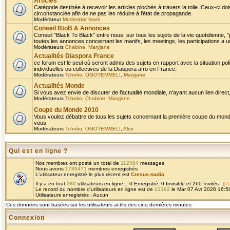
Articles
Catégorie destinée à recevoir les articles piochés à travers la toile. Ceux-ci doi
circonstanciée afin de ne pas les réduire à l'état de propagande.
Modérateur
Moderator team
Conseil BtoB & Annonces
Conseil "Black To Black" entre nous, sur tous les sujets de la vie quotidienne, "
toutes les annonces concernant les manifs, les meetings, les participations a un
Modérateurs
Chabine
,
Maryjane
Actualités Diaspora France
ce forum est le seul où seront admis des sujets en rapport avec la situation pol
individuelles ou collectives de la Diaspora afro en France.
Modérateurs
Tchoko
,
OGOTEMMELI
,
Maryjane
Actualités Monde
Si vous avez envie de discuter de l’actualité mondiale, n’ayant aucun lien direct, 
Modérateurs
Tchoko
,
Chabine
,
Maryjane
Coupe du Monde 2010
Vous voulez débattre de tous les sujets concernant la première coupe du monde 
vous.
Modérateurs
Tchoko
,
OGOTEMMELI
,
Alex
Qui est en ligne ?
Nos membres ont posté un total de
112984
messages
Nous avons
1780471
membres enregistrés
L'utilisateur enregistré le plus récent est
Cresus-nadia
Il y a en tout
260
utilisateurs en ligne :: 0 Enregistré, 0 Invisible et 260 Invités [
A
Le record du nombre d'utilisateurs en ligne est de
21362
le Mar 07 Avr 2026 16:5
Utilisateurs enregistrés : Aucun
Ces données sont basées sur les utilisateurs actifs des cinq dernières minutes
Connexion