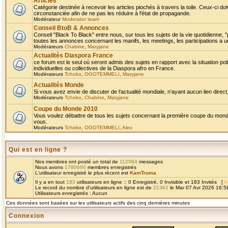
Articles
Catégorie destinée à recevoir les articles piochés à travers la toile. Ceux-ci doi
circonstanciée afin de ne pas les réduire à l'état de propagande.
Modérateur
Moderator team
Conseil BtoB & Annonces
Conseil "Black To Black" entre nous, sur tous les sujets de la vie quotidienne, "
toutes les annonces concernant les manifs, les meetings, les participations a un
Modérateurs
Chabine
,
Maryjane
Actualités Diaspora France
ce forum est le seul où seront admis des sujets en rapport avec la situation pol
individuelles ou collectives de la Diaspora afro en France.
Modérateurs
Tchoko
,
OGOTEMMELI
,
Maryjane
Actualités Monde
Si vous avez envie de discuter de l’actualité mondiale, n’ayant aucun lien direct, 
Modérateurs
Tchoko
,
Chabine
,
Maryjane
Coupe du Monde 2010
Vous voulez débattre de tous les sujets concernant la première coupe du monde 
vous.
Modérateurs
Tchoko
,
OGOTEMMELI
,
Alex
Qui est en ligne ?
Nos membres ont posté un total de
112984
messages
Nous avons
1780600
membres enregistrés
L'utilisateur enregistré le plus récent est
KamTruma
Il y a en tout
183
utilisateurs en ligne :: 0 Enregistré, 0 Invisible et 183 Invités [
A
Le record du nombre d'utilisateurs en ligne est de
21362
le Mar 07 Avr 2026 16:5
Utilisateurs enregistrés : Aucun
Ces données sont basées sur les utilisateurs actifs des cinq dernières minutes
Connexion