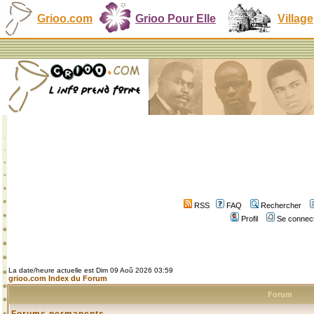
Grioo.com
Grioo Pour Elle
Village
RSS
FAQ
Rechercher
Profil
Se connect
La date/heure actuelle est Dim 09 Aoû 2026 03:59
grioo.com Index du Forum
Forum