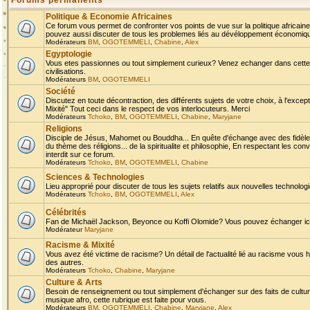
Forums permanents
Politique & Economie Africaines
Ce forum vous permet de confronter vos points de vue sur la politique africaine,
pouvez aussi discuter de tous les problemes liés au dévéloppement économique 
Modérateurs
BM
,
OGOTEMMELI
,
Chabine
,
Alex
Egyptologie
Vous etes passionnes ou tout simplement curieux? Venez echanger dans cette ru
civilisations.
Modérateurs
BM
,
OGOTEMMELI
Société
Discutez en toute décontraction, des différents sujets de votre choix, à l'exce
Mixité" Tout ceci dans le respect de vos interlocuteurs. Merci
Modérateurs
Tchoko
,
BM
,
OGOTEMMELI
,
Chabine
,
Maryjane
Religions
Disciple de Jésus, Mahomet ou Bouddha... En quête d'échange avec des fidèles
du thème des réligions... de la spiritualite et philosophie, En respectant les 
interdit sur ce forum.
Modérateurs
Tchoko
,
BM
,
OGOTEMMELI
,
Chabine
Sciences & Technologies
Lieu approprié pour discuter de tous les sujets relatifs aux nouvelles technolo
Modérateurs
Tchoko
,
BM
,
OGOTEMMELI
,
Alex
Célébrités
Fan de Michaël Jackson, Beyonce ou Koffi Olomide? Vous pouvez échanger ici l
Modérateur
Maryjane
Racisme & Mixité
Vous avez été victime de racisme? Un détail de l'actualité lié au racisme vous 
des autres.
Modérateurs
Tchoko
,
Chabine
,
Maryjane
Culture & Arts
Besoin de renseignement ou tout simplement d'échanger sur des faits de culture,
musique afro, cette rubrique est faite pour vous.
Modérateurs
BM
,
OGOTEMMELI
,
Chabine
,
Maryjane
,
Alex