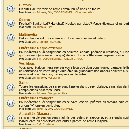
Histoire
Discutez de l'histoire de notre communauté dans ce forum
Modérateurs
Tchoko
,
BM
,
OGOTEMMELI
,
Chabine
,
Alex
Sports
Football? Basket-ball? Handball? Hockey sur glace? Venez discutez ici les perf
Modérateurs
Tchoko
,
BM
Multimédia
Cette rubrique est consacrée aux documents audios et vidéos.
Modérateurs
Chabine
,
Maryjane
Littérature Négro-africaine
Pour débattre et échanger sur les oeuvres, essais, poèmes ou romans, sur les
qui marquent (ou qui ont marqué) de leur plume la littérature négro-africaine .
Modérateurs
BM
,
OGOTEMMELI
,
Chabine
,
Alex
Vos blogs
Vous avez écrit un message sur votre blog que dont vous voulez partager le li
de l'existence de votre blog? Vous êtes un grioonaute non encore converti aux 
raisons et pour d'autres, cet espace est le votre.
Modérateurs
Tchoko
,
Maryjane
Santé
Toutes les questions de sante sont à traiter dans cette rubrique, sans aborder le
compétences attestées. Merci
Modérateurs
Tchoko
,
Maryjane
,
Alex
Littérature Etrangère
Pour débattre et échanger sur les œuvres, essais, poèmes ou romans, sur les
surtout l'Afrique en particulier...
Modérateurs
Tchoko
,
BM
,
OGOTEMMELI
Actualités Diaspora
ce forum est le seul où seront admis des sujets en rapport avec la situation pol
individuelles ou collectives des autres parties de notre Diaspora.
Modérateurs
BM
,
Chabine