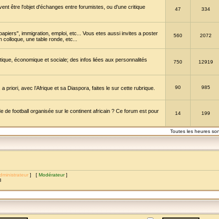
vent être l'objet d'échanges entre forumistes, ou d'une critique
47
334
papiers", immigration, emploi, etc... Vous etes aussi invites a poster
560
2072
 colloque, une table ronde, etc...
itique, économique et sociale; des infos liées aux personnalités
750
12919
90
985
a priori, avec l’Afrique et sa Diaspora, faites le sur cette rubrique.
de football organisée sur le continent africain ? Ce forum est pour
14
199
Toutes les heures so
dministrateur
] [
Modérateur
]
8