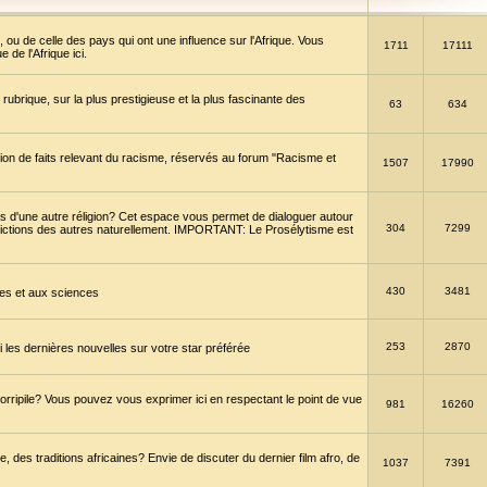
 ou de celle des pays qui ont une influence sur l'Afrique. Vous
1711
17111
de l'Afrique ici.
brique, sur la plus prestigieuse et la plus fascinante des
63
634
ption de faits relevant du racisme, réservés au forum "Racisme et
1507
17990
 d'une autre réligion? Cet espace vous permet de dialoguer autour
304
7299
convictions des autres naturellement. IMPORTANT: Le Prosélytisme est
430
3481
gies et aux sciences
253
2870
es dernières nouvelles sur votre star préférée
horripile? Vous pouvez vous exprimer ici en respectant le point de vue
981
16260
 des traditions africaines? Envie de discuter du dernier film afro, de
1037
7391