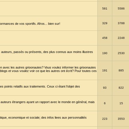
581
5586
329
3788
ormances de vos sportifs. Afros... bien sur!
458
2248
 auteurs, passés ou présents, des plus connus aux moins illustres
190
2530
en avec les autres grioonautes? Vous voulez informer les grioonautes
191
885
blogs et vous voulez voir ce que les autres ont écrit? Pour toutes ces
s points relatifs aux traitements. Ceux ci étant l'objet des
93
822
 auteurs étrangers ayant un rapport avec le monde en général, mais
6
15
itique, economique et sociale; des infos liees aux personnalités
223
3553