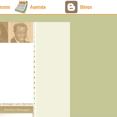
rums
Agenda
Blogs
les messages sans réponses
s
Derniers Messages