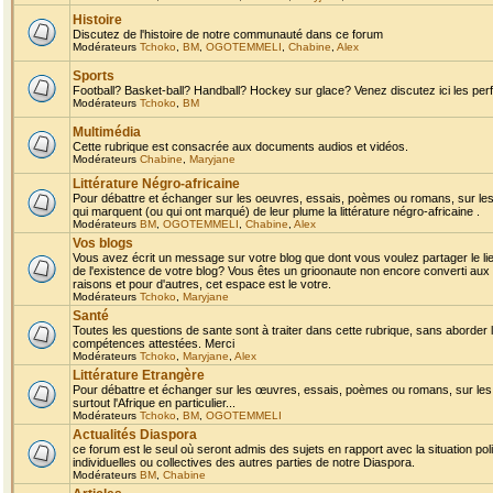
Histoire
Discutez de l'histoire de notre communauté dans ce forum
Modérateurs
Tchoko
,
BM
,
OGOTEMMELI
,
Chabine
,
Alex
Sports
Football? Basket-ball? Handball? Hockey sur glace? Venez discutez ici les perf
Modérateurs
Tchoko
,
BM
Multimédia
Cette rubrique est consacrée aux documents audios et vidéos.
Modérateurs
Chabine
,
Maryjane
Littérature Négro-africaine
Pour débattre et échanger sur les oeuvres, essais, poèmes ou romans, sur les
qui marquent (ou qui ont marqué) de leur plume la littérature négro-africaine .
Modérateurs
BM
,
OGOTEMMELI
,
Chabine
,
Alex
Vos blogs
Vous avez écrit un message sur votre blog que dont vous voulez partager le li
de l'existence de votre blog? Vous êtes un grioonaute non encore converti aux 
raisons et pour d'autres, cet espace est le votre.
Modérateurs
Tchoko
,
Maryjane
Santé
Toutes les questions de sante sont à traiter dans cette rubrique, sans aborder le
compétences attestées. Merci
Modérateurs
Tchoko
,
Maryjane
,
Alex
Littérature Etrangère
Pour débattre et échanger sur les œuvres, essais, poèmes ou romans, sur les
surtout l'Afrique en particulier...
Modérateurs
Tchoko
,
BM
,
OGOTEMMELI
Actualités Diaspora
ce forum est le seul où seront admis des sujets en rapport avec la situation pol
individuelles ou collectives des autres parties de notre Diaspora.
Modérateurs
BM
,
Chabine