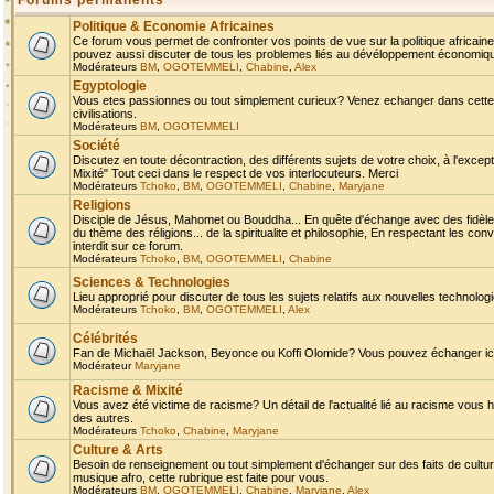
Forums permanents
Politique & Economie Africaines
Ce forum vous permet de confronter vos points de vue sur la politique africaine,
pouvez aussi discuter de tous les problemes liés au dévéloppement économique 
Modérateurs
BM
,
OGOTEMMELI
,
Chabine
,
Alex
Egyptologie
Vous etes passionnes ou tout simplement curieux? Venez echanger dans cette ru
civilisations.
Modérateurs
BM
,
OGOTEMMELI
Société
Discutez en toute décontraction, des différents sujets de votre choix, à l'exce
Mixité" Tout ceci dans le respect de vos interlocuteurs. Merci
Modérateurs
Tchoko
,
BM
,
OGOTEMMELI
,
Chabine
,
Maryjane
Religions
Disciple de Jésus, Mahomet ou Bouddha... En quête d'échange avec des fidèles
du thème des réligions... de la spiritualite et philosophie, En respectant les 
interdit sur ce forum.
Modérateurs
Tchoko
,
BM
,
OGOTEMMELI
,
Chabine
Sciences & Technologies
Lieu approprié pour discuter de tous les sujets relatifs aux nouvelles technolo
Modérateurs
Tchoko
,
BM
,
OGOTEMMELI
,
Alex
Célébrités
Fan de Michaël Jackson, Beyonce ou Koffi Olomide? Vous pouvez échanger ici l
Modérateur
Maryjane
Racisme & Mixité
Vous avez été victime de racisme? Un détail de l'actualité lié au racisme vous 
des autres.
Modérateurs
Tchoko
,
Chabine
,
Maryjane
Culture & Arts
Besoin de renseignement ou tout simplement d'échanger sur des faits de culture,
musique afro, cette rubrique est faite pour vous.
Modérateurs
BM
,
OGOTEMMELI
,
Chabine
,
Maryjane
,
Alex