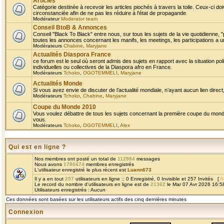
Articles
Catégorie destinée à recevoir les articles piochés à travers la toile. Ceux-ci doi
circonstanciée afin de ne pas les réduire à l'état de propagande.
Modérateur
Moderator team
Conseil BtoB & Annonces
Conseil "Black To Black" entre nous, sur tous les sujets de la vie quotidienne, "
toutes les annonces concernant les manifs, les meetings, les participations a un
Modérateurs
Chabine
,
Maryjane
Actualités Diaspora France
ce forum est le seul où seront admis des sujets en rapport avec la situation pol
individuelles ou collectives de la Diaspora afro en France.
Modérateurs
Tchoko
,
OGOTEMMELI
,
Maryjane
Actualités Monde
Si vous avez envie de discuter de l’actualité mondiale, n’ayant aucun lien direct, 
Modérateurs
Tchoko
,
Chabine
,
Maryjane
Coupe du Monde 2010
Vous voulez débattre de tous les sujets concernant la première coupe du monde 
vous.
Modérateurs
Tchoko
,
OGOTEMMELI
,
Alex
Qui est en ligne ?
Nos membres ont posté un total de
112984
messages
Nous avons
1780474
membres enregistrés
L'utilisateur enregistré le plus récent est
Luann673
Il y a en tout
257
utilisateurs en ligne :: 0 Enregistré, 0 Invisible et 257 Invités [
A
Le record du nombre d'utilisateurs en ligne est de
21362
le Mar 07 Avr 2026 16:5
Utilisateurs enregistrés : Aucun
Ces données sont basées sur les utilisateurs actifs des cinq dernières minutes
Connexion